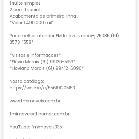
1 suíte simples
2 com 1 social .
Acabamento de primeira linha .
*Valor 1.490,000 mil*
Para melhor atender FM Imóveis creci-j 25085 (61)
3573-1558*
*Visitas e informações*
*Flávio Morais (61) 99120-5153*
*Flaviano Morais (61) 99412-6090*
Nosso catálogo:
https://wa.me/c/556191205153
www.fmimoveis.com.br
fmimoveisdf.homer.com.br
YouTube: fmimoveis335