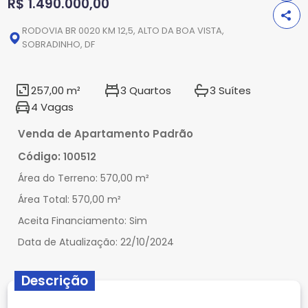
R$ 1.490.000,00
RODOVIA BR 0020 KM 12,5, ALTO DA BOA VISTA,
SOBRADINHO, DF
257,00 m²
3 Quartos
3 Suítes
4 Vagas
Venda de Apartamento Padrão
Código:
100512
Área do Terreno:
570,00 m²
Área Total:
570,00 m²
Aceita Financiamento:
Sim
Data de Atualização:
22/10/2024
Descrição