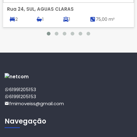
Rua 24, SUL, AGUAS CLARAS
2
1
1
75,00 m²
61991205153
61991205153
fmimoveiss@gmail.com
Navegação