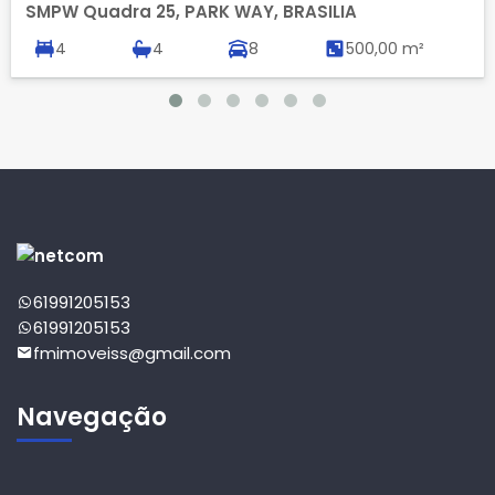
SMPW Quadra 25, PARK WAY, BRASILIA
4
4
8
500,00 m²
61991205153
61991205153
fmimoveiss@gmail.com
Navegação