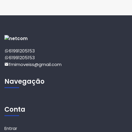
61991205153
61991205153
fmimoveiss@gmail.com
Navegação
Conta
Entrar