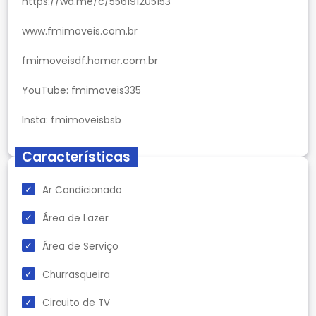
https://wa.me/c/556191205153
www.fmimoveis.com.br
fmimoveisdf.homer.com.br
YouTube: fmimoveis335
Insta: fmimoveisbsb
Características
Ar Condicionado
Área de Lazer
Área de Serviço
Churrasqueira
Circuito de TV