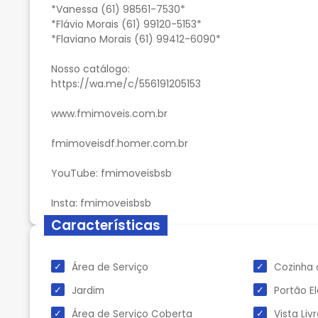
*Vanessa (61) 98561-7530*
*Flávio Morais (61) 99120-5153*
*Flaviano Morais (61) 99412-6090*
Nosso catálogo:
https://wa.me/c/556191205153
www.fmimoveis.com.br
fmimoveisdf.homer.com.br
YouTube: fmimoveisbsb
Características
Área de Serviço
Cozinha 
Jardim
Portão E
Área de Serviço Coberta
Vista Liv