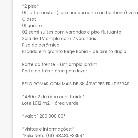
*2 piso*
01 suíte master (sem acabamento no banheiro) var
Closet
01 quarto
02 semi suítes com varandas e piso flutuante
Sala de TV ampla com 2 varandas
Piso de cerâmica
Escada em granito Bege Bahia - pé direito duplo
Parte da frente - um amplo jardim
Parte de trás - área para lazer
BELO POMAR COM MAIS DE 38 ÁRVORES FRUTÍFERAS
*480m2 de área construída*
Lote 1.012 m2 + área Verde
*Valor: 1.200.000 00*
*Visitas e informações:*
*Felix Neto (61) 98480-3359*