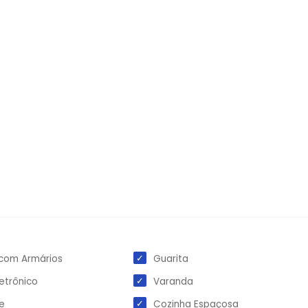
com Armários
Guarita
letrônico
Varanda
re
Cozinha Espaçosa