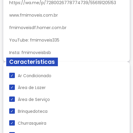
https://wa.me/p/7280026778774739/556191205153
www.fmimoveis.com.br
fmimoveisdf.homer.com.br
YouTube: fmimoveis335
Características
Ar Condicionado
Área de Lazer
Área de Serviço
Brinquedoteca
Churrasqueira