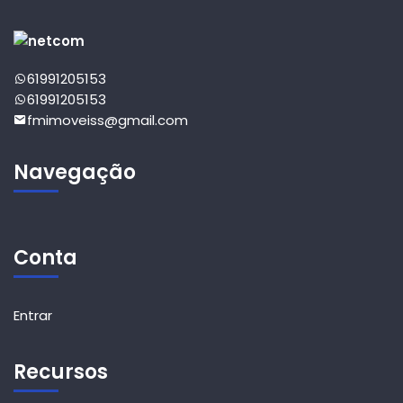
61991205153
61991205153
fmimoveiss@gmail.com
Navegação
Conta
Entrar
Recursos