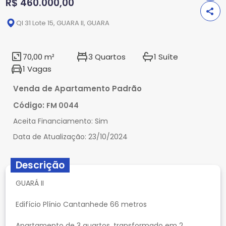
R$ 460.000,00
QI 31 Lote 15, GUARA II, GUARA
70,00 m²
3 Quartos
1 Suíte
1 Vagas
Venda de Apartamento Padrão
Código:
FM 0044
Aceita Financiamento:
Sim
Data de Atualização:
23/10/2024
Descrição
GUARÁ II
Edifício Plínio Cantanhede 66 metros
Apartamento de 3 quartos, transformado em 2