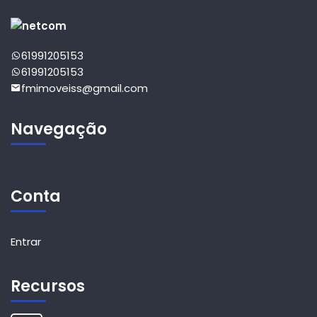
61991205153
61991205153
fmimoveiss@gmail.com
Navegação
Conta
Entrar
Recursos